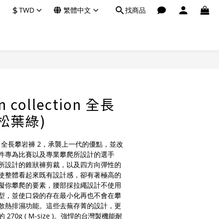
$
TWD
繁體中文
找商品
n collection 全長
(松葉綠)
ction 全長攀岩褲 2，承襲上一代的優點，並改
件專為比賽以及專業攀爬所設計的選手
所設計的錐狀褲剪裁，以及四方向彈性的
使整體看起來既有設計感，卻有著極高的
礙你攀爬的要素，腰部採拉繩設計不使用
型，並使口袋的存在最小化再也不會在攀
散熱排濕功能。這些去蕪存菁的設計，更
70g ( M-size )。強悍的台灣製機能耐