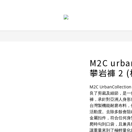
M2C urba
攀岩褲 2 
M2C UrbanColle
良了剪裁及細節，是一
褲，承針對亞洲人身形
台灣製機能耐磨布料，
活動度。去除多餘會阻
金屬扣件，符合任何身
爬時勾到口袋，且兼具
讓重量來到了極輕量化的 2